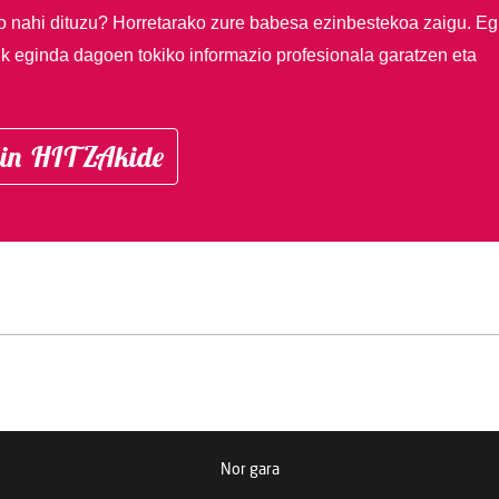
so nahi dituzu?
Horretarako zure babesa ezinbestekoa zaigu. Eg
ik eginda dagoen tokiko informazio profesionala garatzen eta
in HITZAkide
Nor gara