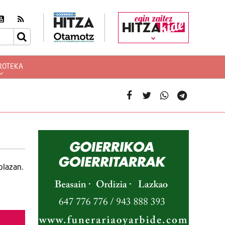
egin zaitez
ROTEKA
plazan.