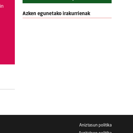
in
Azken egunetako irakurrienak
Aniztasun politika