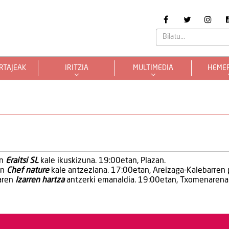
RTAJEAK
IRITZIA
MULTIMEDIA
HEME
n
Eraitsi SL
kale ikuskizuna. 19:00etan, Plazan.
en
Chef nature
kale antzezlana. 17:00etan, Areizaga-Kalebarren 
aren
Izarren hartza
antzerki emanaldia. 19:00etan, Txomenarena