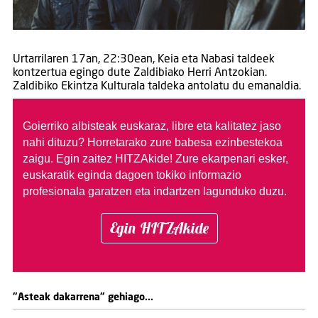
Urtarrilaren 17an, 22:30ean, Keia eta Nabasi taldeek
kontzertua egingo dute Zaldibiako Herri Antzokian.
Zaldibiko Ekintza Kulturala taldeka antolatu du emanaldia.
Goierriko albisteak euskaraz, libre eta kalitatez jaso
nahi dituzu?
Horretarako zure babesa ezinbestekoa
zaigu. Egin zaitez HITZAkide!
Zure ekarpenari esker,
euskaratik eginda dagoen tokiko informazio
profesionala garatzen eta indartzen lagunduko duzu.
Egin HITZAkide
"Asteak dakarrena" gehiago...