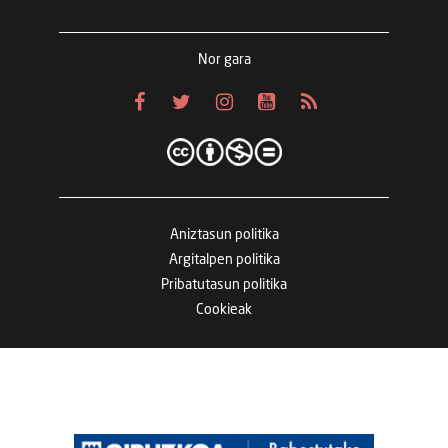
Nor gara
Aniztasun politika
Argitalpen politika
Pribatutasun politika
Cookieak