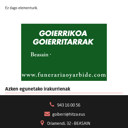
Ez dago elementurik.
Azken egunetako irakurrienak
943 16 00 56
goiberri@hitza.eus
Oriamendi, 32 – BEASAIN