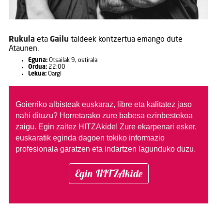
Rukula
eta
Gailu
taldeek kontzertua emango dute
Ataunen.
Eguna:
Otsailak 9, ostirala
Ordua:
22:00
Lekua:
Oargi
Goierriko albisteak euskaraz, libre eta kalitatez jaso
nahi dituzu?
Horretarako zure babesa ezinbestekoa
zaigu. Egin zaitez HITZAkide!
Zure ekarpenari esker,
euskaratik eginda dagoen tokiko informazio
profesionala garatzen eta indartzen lagunduko duzu.
Egin HITZAkide