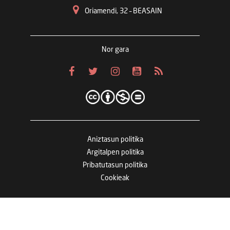
Oriamendi, 32 – BEASAIN
Nor gara
Aniztasun politika
Argitalpen politika
Pribatutasun politika
Cookieak