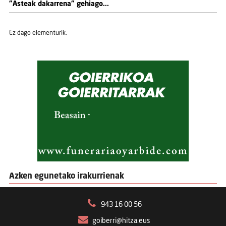
"Asteak dakarrena" gehiago...
Ez dago elementurik.
Azken egunetako irakurrienak
943 16 00 56
goiberri@hitza.eus