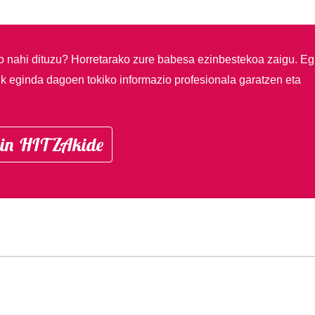
so nahi dituzu?
Horretarako zure babesa ezinbestekoa zaigu. Eg
ik eginda dagoen tokiko informazio profesionala garatzen eta
in HITZAkide