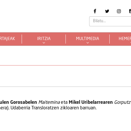
RTAJEAK
IRITZIA
MULTIMEDIA
HEME
Julen Gorosabelen
Maitemina
eta
Mikel Uribelarrearen
Gorputz 
hera). Udaberria Transloratzen zikloaren barruan.