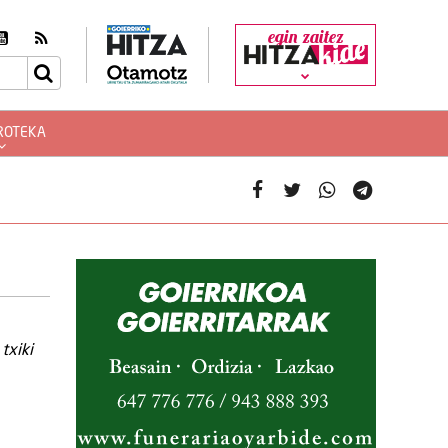
egin zaitez
ROTEKA
txiki