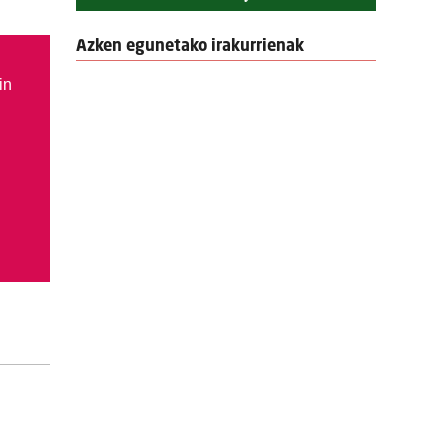
Azken egunetako irakurrienak
in