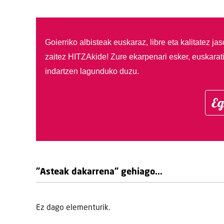
Goierriko albisteak euskaraz, libre eta kalitatez ja
zaitez HITZAkide!
Zure ekarpenari esker, euskarat
indartzen lagunduko duzu.
Eg
"Asteak dakarrena" gehiago...
Ez dago elementurik.