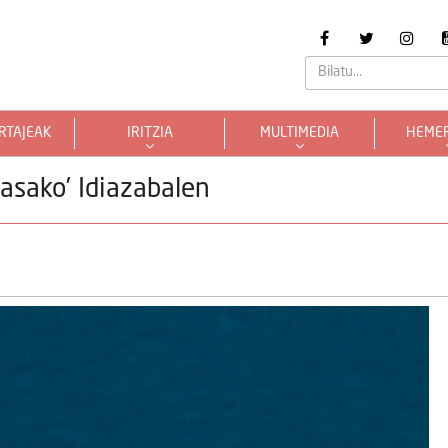
RTAJEAK
IRITZIA
MULTIMEDIA
HEME
pasako’ Idiazabalen