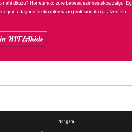
so nahi dituzu?
Horretarako zure babesa ezinbestekoa zaigu. Eg
ik eginda dagoen tokiko informazio profesionala garatzen eta
in HITZAkide
Nor gara