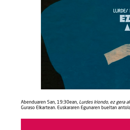
Abenduaren 5an, 19:30ean,
Lurdes Iriondo, ez gera al
Guraso Elkartean. Euskararen Egunaren bueltan antola