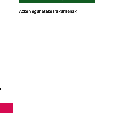
Azken egunetako irakurrienak
go