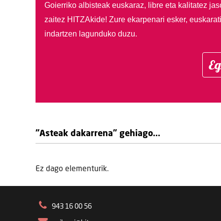
Goierriko albisteak euskaraz, libre eta kalitatez ja
zaitez HITZAkide!
Zure ekarpenari esker, euskarat
indartzen lagunduko duzu.
Eg
"Asteak dakarrena" gehiago...
Ez dago elementurik.
943 16 00 56