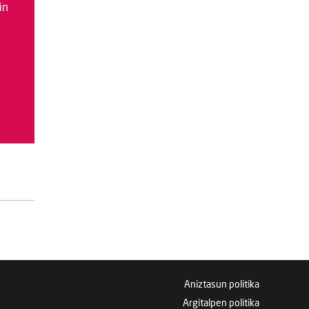
in
Aniztasun politika
Argitalpen politika