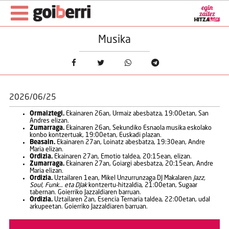
Musika
2026/06/25
Ormaiztegi.
Ekainaren 26an, Urmaiz abesbatza, 19:00etan, San
Andres elizan.
Zumarraga.
Ekainaren 26an, Sekundiko Esnaola musika eskolako
konbo kontzertuak, 19:00etan, Euskadi plazan.
Beasain.
Ekainaren 27an, Loinatz abesbatza, 19:30ean, Andre
Maria elizan.
Ordizia.
Ekainaren 27an, Emotio taldea, 20:15ean, elizan.
Zumarraga.
Ekainaren 27an, Goiargi abesbatza, 20:15ean, Andre
Maria elizan.
Ordizia.
Uztailaren 1ean, Mikel Unzurrunzaga DJ Makalaren
Jazz,
Soul, Funk… eta DJak
kontzertu-hitzaldia, 21:00etan, Sugaar
tabernan. Goierriko Jazzaldiaren barruan.
Ordizia.
Uztailaren 2an, Esencia Ternaria taldea, 22:00etan, udal
arkupeetan. Goierriko Jazzaldiaren barruan.