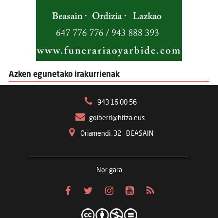
Azken egunetako irakurrienak
943 16 00 56
goiberri@hitza.eus
Oriamendi, 32 – BEASAIN
Nor gara