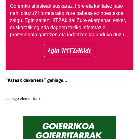
Goierriko albisteak euskaraz, libre eta kalitatez jaso
nahi dituzu?
Horretarako zure babesa ezinbestekoa
zaigu. Egin zaitez HITZAkide!
Zure ekarpenari esker,
euskaratik eginda dagoen tokiko informazio
profesionala garatzen eta indartzen lagunduko duzu.
Egin HITZAkide
"Asteak dakarrena" gehiago...
Ez dago elementurik.