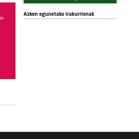
Azken egunetako irakurrienak
in