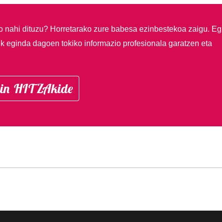
so nahi dituzu?
Horretarako zure babesa ezinbestekoa zaigu. Eg
ik eginda dagoen tokiko informazio profesionala garatzen eta
in HITZAkide