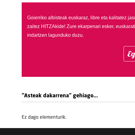
Goierriko albisteak euskaraz, libre eta kalitatez ja
zaitez HITZAkide!
Zure ekarpenari esker, euskarat
indartzen lagunduko duzu.
Eg
"Asteak dakarrena" gehiago...
Ez dago elementurik.