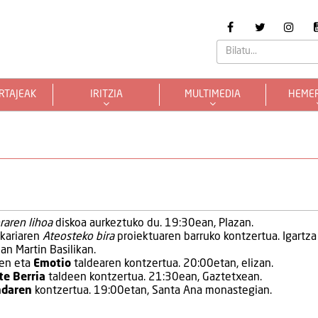
RTAJEAK
IRITZIA
MULTIMEDIA
HEME
aren lihoa
diskoa aurkeztuko du. 19:30ean, Plazan.
kariaren
Ateosteko bira
proiektuaren barruko kontzertua. Igartza
an Martin Basilikan.
en eta
Emotio
taldearen kontzertua. 20:00etan, elizan.
te Berria
taldeen kontzertua. 21:30ean, Gaztetxean.
ndaren
kontzertua. 19:00etan, Santa Ana monastegian.