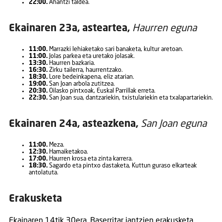
22:00.
Ahantzi taldea.
Ekainaren 23a, asteartea,
Haurren eguna
11:00.
Marrazki lehiaketako sari banaketa, kultur aretoan.
11:00.
Jolas parkea eta uretako jolasak.
13:30.
Haurren bazkaria.
16:30.
Zirku tailerra, haurrentzako.
18:30.
Lore bedeinkapena, eliz atarian.
19:00.
San Joan arbola zutitzea.
20:30.
Oilasko pintxoak, Euskal Parrillak erreta.
22:30.
San Joan sua, dantzariekin, txistulariekin eta txalapartariekin.
Ekainaren 24a, asteazkena,
San Joan eguna
11:00.
Meza.
12:30.
Hamaiketakoa.
17:00.
Haurren krosa eta zinta karrera.
18:30.
Sagardo eta pintxo dastaketa, Kuttun guraso elkarteak
antolatuta.
Erakusketa
Ekainaren 14tik 30era. Baserritar jantzien erakusketa