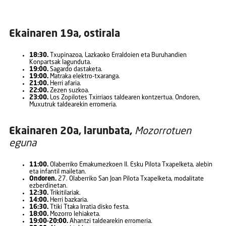
Ekainaren 19a, ostirala
18:30.
Txupinazoa, Lazkaoko Erraldoien eta Buruhandien
Konpartsak lagunduta.
19:00.
Sagardo dastaketa.
19:00.
Matraka elektro-txaranga.
21:00.
Herri afaria.
22:00.
Zezen suzkoa.
23:00.
Los Zopilotes Txirriaos taldearen kontzertua. Ondoren,
Muxutruk taldearekin erromeria.
Ekainaren 20a, larunbata,
Mozorrotuen
eguna
11:00.
Olaberriko Emakumezkoen II. Esku Pilota Txapelketa, alebin
eta infantil mailetan.
Ondoren.
27. Olaberriko San Joan Pilota Txapelketa, modalitate
ezberdinetan.
12:30.
Trikitilariak.
14:00.
Herri bazkaria.
16:30.
Ttiki Ttaka Irratia disko festa.
18:00.
Mozorro lehiaketa.
19:00-20:00.
Ahantzi taldearekin erromeria.