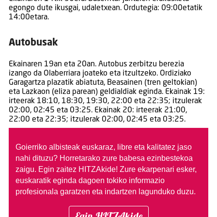
egongo dute ikusgai, udaletxean. Ordutegia: 09:00etatik
14:00etara.
Autobusak
Ekainaren 19an eta 20an. Autobus zerbitzu berezia
izango da Olaberriara joateko eta itzultzeko. Ordiziako
Garagartza plazatik abiatuta, Beasainen (tren geltokian)
eta Lazkaon (eliza parean) geldialdiak eginda. Ekainak 19:
irteerak 18:10, 18:30, 19:30, 22:00 eta 22:35; itzulerak
02:00, 02:45 eta 03:25. Ekainak 20: irteerak 21:00,
22:00 eta 22:35; itzulerak 02:00, 02:45 eta 03:25.
Goierriko albisteak euskaraz, libre eta kalitatez jaso
nahi dituzu?
Horretarako zure babesa ezinbestekoa
zaigu. Egin zaitez HITZAkide!
Zure ekarpenari esker,
euskaratik eginda dagoen tokiko informazio
profesionala garatzen eta indartzen lagunduko duzu.
Egin HITZAkide