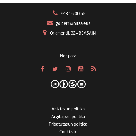
943 16 00 56
goiberri@hitza.eus
Oriamendi, 32 – BEASAIN
Nor gara
Aniztasun politika
Argitalpen politika
Pribatutasun politika
Cookieak