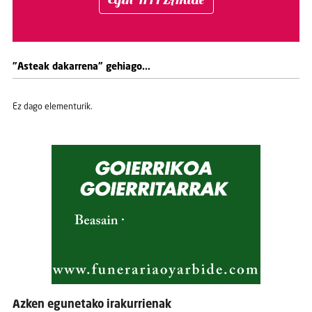
"Asteak dakarrena" gehiago...
Ez dago elementurik.
Azken egunetako irakurrienak