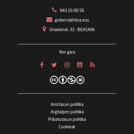
943 16 00 56
goiberri@hitza.eus
Oriamendi, 32 – BEASAIN
Nor gara
Aniztasun politika
Argitalpen politika
Pribatutasun politika
Cookieak