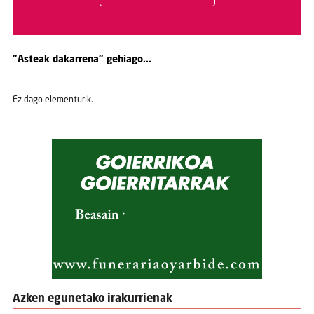
"Asteak dakarrena" gehiago...
Ez dago elementurik.
Azken egunetako irakurrienak