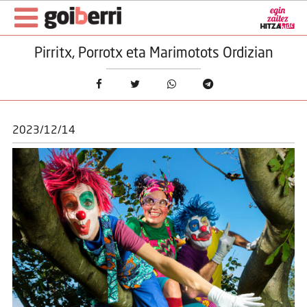
Pirritx, Porrotx eta Marimotots Ordizian
2023/12/14