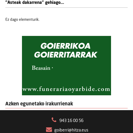
"Asteak dakarrena" gehiago...
Ez dago elementurik.
Azken egunetako irakurrienak
943 16 00 56
goiberri@hitza.eus