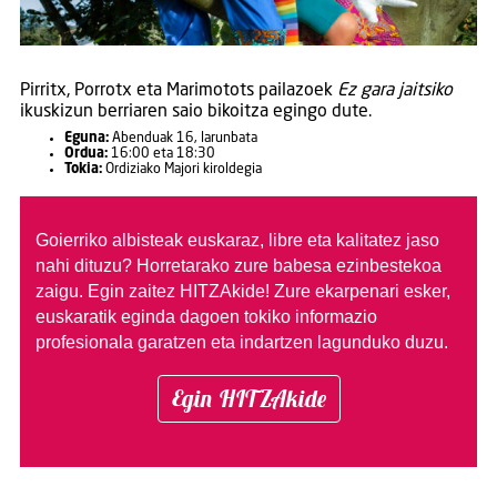
Pirritx, Porrotx eta Marimotots pailazoek
Ez gara jaitsiko
ikuskizun berriaren saio bikoitza egingo dute.
Eguna:
Abenduak 16, larunbata
Ordua:
16:00 eta 18:30
Tokia:
Ordiziako Majori kiroldegia
Goierriko albisteak euskaraz, libre eta kalitatez jaso
nahi dituzu?
Horretarako zure babesa ezinbestekoa
zaigu. Egin zaitez HITZAkide!
Zure ekarpenari esker,
euskaratik eginda dagoen tokiko informazio
profesionala garatzen eta indartzen lagunduko duzu.
Egin HITZAkide