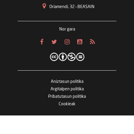
Oriamendi, 32 – BEASAIN
Nor gara
Aniztasun politika
Argitalpen politika
Pribatutasun politika
Cookieak