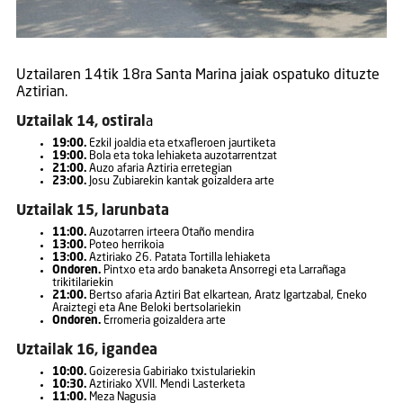
Uztailaren 14tik 18ra Santa Marina jaiak ospatuko dituzte
Aztirian.
Uztailak 14, ostiral
a
19:00.
Ezkil joaldia eta etxafleroen jaurtiketa
19:00.
Bola eta toka lehiaketa auzotarrentzat
21:00.
Auzo afaria Aztiria erretegian
23:00.
Josu Zubiarekin kantak goizaldera arte
Uztailak 15, larunbata
11:00.
Auzotarren irteera Otaño mendira
13:00.
Poteo herrikoia
13:00.
Aztiriako 26. Patata Tortilla lehiaketa
Ondoren.
Pintxo eta ardo banaketa Ansorregi eta Larrañaga
trikitilariekin
21:00.
Bertso afaria Aztiri Bat elkartean, Aratz Igartzabal, Eneko
Araiztegi eta Ane Beloki bertsolariekin
Ondoren.
Erromeria goizaldera arte
Uztailak 16, igandea
10:00.
Goizeresia Gabiriako txistulariekin
10:30.
Aztiriako XVII. Mendi Lasterketa
11:00.
Meza Nagusia