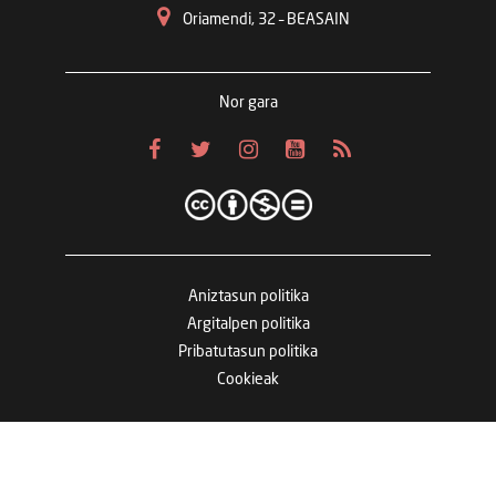
Oriamendi, 32 – BEASAIN
Nor gara
Aniztasun politika
Argitalpen politika
Pribatutasun politika
Cookieak