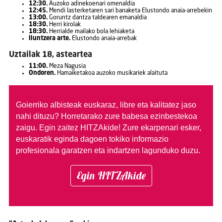
12:30.
Auzoko adinekoenari omenaldia
12:45.
Mendi lasterketaren sari banaketa Elustondo anaia-arrebekin
13:00.
Goruntz dantza taldearen emanaldia
18:30.
Herri kirolak
18:30.
Herrialde mailako bola lehiaketa
Iluntzera arte.
Elustondo anaia-arrebak
Uztailak 18, asteartea
11:00.
Meza Nagusia
Ondoren.
Hamaiketakoa auzoko musikariek alaituta
Goierriko albisteak euskaraz, libre eta kalitatez jaso
nahi dituzu?
Horretarako zure babesa ezinbestekoa
zaigu. Egin zaitez HITZAkide!
Zure ekarpenari esker,
euskaratik eginda dagoen tokiko informazio
profesionala garatzen eta indartzen lagunduko duzu.
Egin HITZAkide