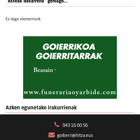
"Asteak dakarrena" gehiago...
Ez dago elementurik.
Azken egunetako irakurrienak
943 16 00 56
goiberri@hitza.eus