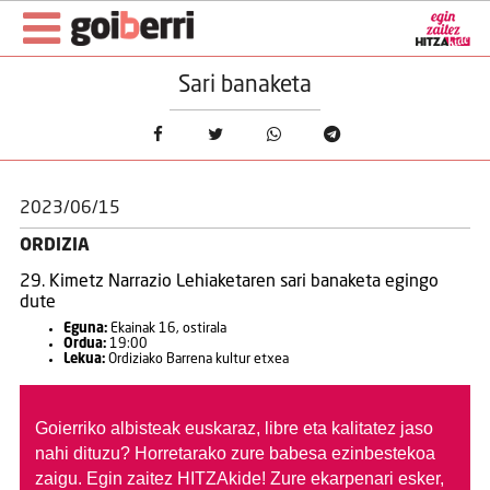
Sari banaketa
2023/06/15
ORDIZIA
29. Kimetz Narrazio Lehiaketaren sari banaketa egingo
dute
Eguna:
Ekainak 16, ostirala
Ordua:
19:00
Lekua:
Ordiziako Barrena kultur etxea
Goierriko albisteak euskaraz, libre eta kalitatez jaso
nahi dituzu?
Horretarako zure babesa ezinbestekoa
zaigu. Egin zaitez HITZAkide!
Zure ekarpenari esker,