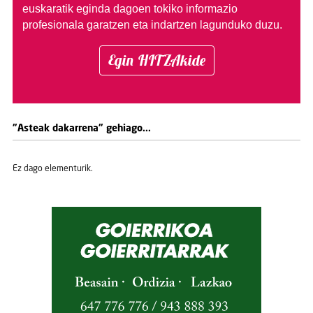
euskaratik eginda dagoen tokiko informazio
profesionala garatzen eta indartzen lagunduko duzu.
Egin HITZAkide
"Asteak dakarrena" gehiago...
Ez dago elementurik.