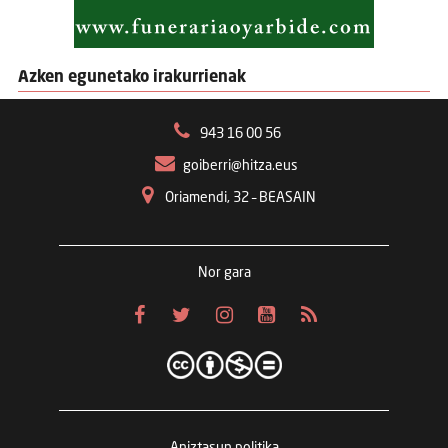
Azken egunetako irakurrienak
943 16 00 56
goiberri@hitza.eus
Oriamendi, 32 – BEASAIN
Nor gara