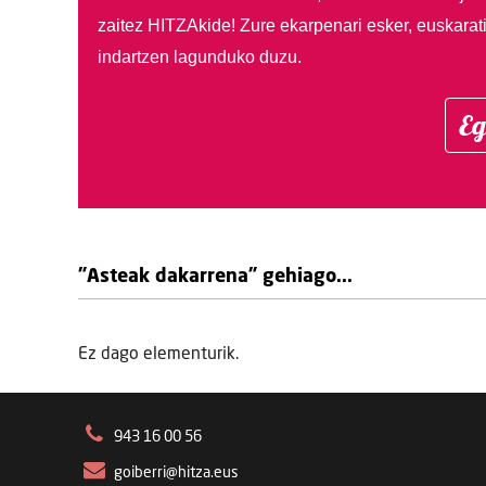
zaitez HITZAkide!
Zure ekarpenari esker, euskarat
indartzen lagunduko duzu.
Eg
"Asteak dakarrena" gehiago...
Ez dago elementurik.
943 16 00 56
goiberri@hitza.eus