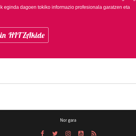
ik eginda dagoen tokiko informazio profesionala garatzen eta
in HITZAkide
Nor gara