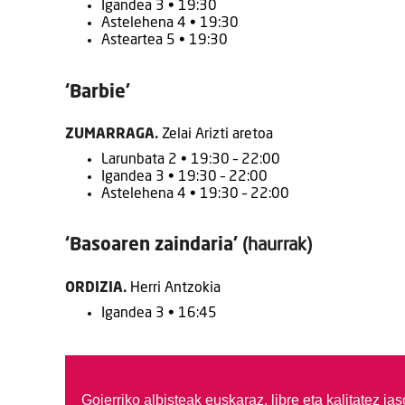
Igandea 3 • 19:30
Astelehena 4 • 19:30
Asteartea 5 • 19:30
‘Barbie’
ZUMARRAGA.
Zelai Arizti aretoa
Larunbata 2 • 19:30 – 22:00
Igandea 3 • 19:30 – 22:00
Astelehena 4 • 19:30 – 22:00
‘Basoaren zaindaria’
(haurrak)
ORDIZIA.
Herri Antzokia
Igandea 3 • 16:45
Goierriko albisteak euskaraz, libre eta kalitatez ja