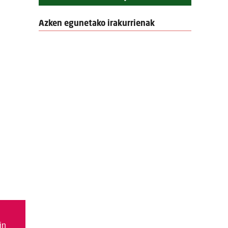
Azken egunetako irakurrienak
in