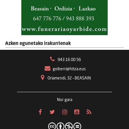
Azken egunetako irakurrienak
943 16 00 56
goiberri@hitza.eus
Oriamendi, 32 – BEASAIN
Nor gara