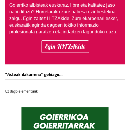
Goierriko albisteak euskaraz, libre eta kalitatez jaso
nahi dituzu?
Horretarako zure babesa ezinbestekoa
zaigu. Egin zaitez HITZAkide!
Zure ekarpenari esker,
euskaratik eginda dagoen tokiko informazio
profesionala garatzen eta indartzen lagunduko duzu.
Egin HITZAkide
"Asteak dakarrena" gehiago...
Ez dago elementurik.