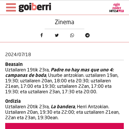
Zinema
2024/07/18
Beasain
Uztailaren 19tik 23ra,
Padre no hay mas que uno 4:
campanas de boda
, Usurbe antzokian. uztailaren 19an,
19:30; uztailaren 20an, 18:00 eta 20:30; uztailaren
21ean, 17:00 eta 19:30; uztailaren 22an, 17:00 eta
19:30; eta uztailaren 23an, 17:30 eta 20:00.
Ordizia
Uztailaren 20tik 23ra,
La bandera
, Herri Antzokian.
Uztailaren 20an, 19:30 eta 22:00; eta uztailaren 21ean,
22an eta 23an, 19:30ean.