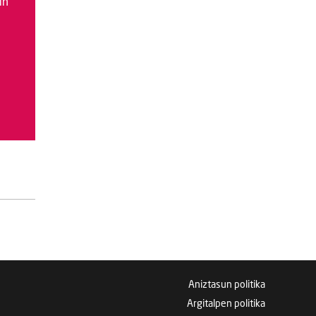
in
Aniztasun politika
Argitalpen politika