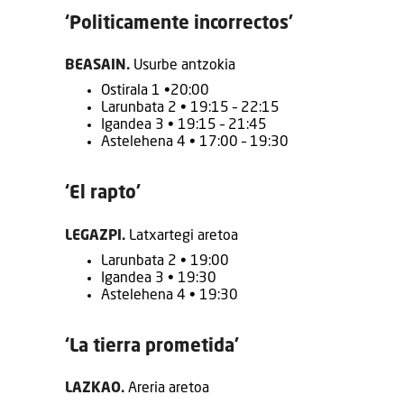
‘Politicamente incorrectos’
BEASAIN.
Usurbe antzokia
Ostirala 1 •20:00
Larunbata 2 • 19:15 – 22:15
Igandea 3 • 19:15 – 21:45
Astelehena 4 • 17:00 – 19:30
‘El rapto’
LEGAZPI.
Latxartegi aretoa
Larunbata 2 • 19:00
Igandea 3 • 19:30
Astelehena 4 • 19:30
‘La tierra prometida’
LAZKAO.
Areria aretoa