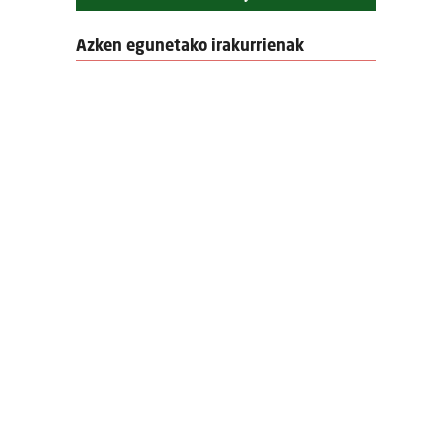
Azken egunetako irakurrienak