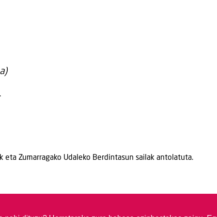
a)
.
ak eta Zumarragako Udaleko Berdintasun sailak antolatuta.