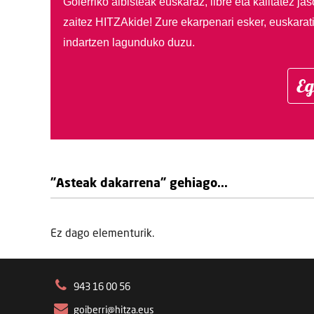
Goierriko albisteak euskaraz, libre eta kalitatez ja
zaitez HITZAkide!
Zure ekarpenari esker, euskarat
indartzen lagunduko duzu.
Eg
"Asteak dakarrena" gehiago...
Ez dago elementurik.
943 16 00 56
goiberri@hitza.eus