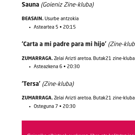
Sauna
(Goieniz Zine-kluba)
BEASAIN.
Usurbe antzokia
Asteartea 5 • 20:15
‘Carta a mi padre para mi hijo’
(Zine-klub
ZUMARRAGA.
Zelai Arizti aretoa. Butak21 zine-kluba
Asteazkena 6 • 20:30
‘Tersa’
(Zine-kluba)
ZUMARRAGA.
Zelai Arizti aretoa. Butak21 zine-klub
Osteguna 7 • 20:30