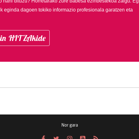
so nahi dituzu?
Horretarako zure babesa ezinbestekoa zaigu. Eg
ik eginda dagoen tokiko informazio profesionala garatzen eta
in HITZAkide
Nor gara