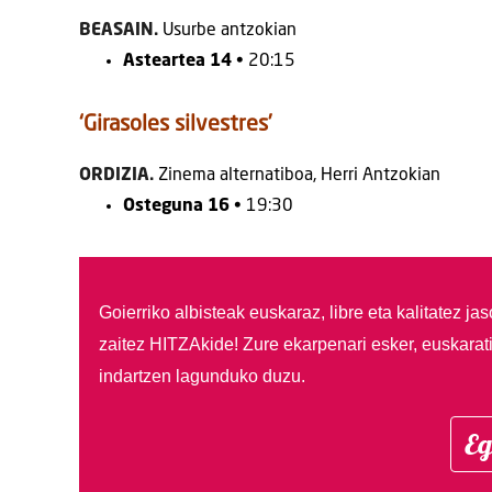
BEASAIN.
Usurbe antzokian
Asteartea 14
• 20:15
‘Girasoles silvestres’
ORDIZIA.
Zinema alternatiboa, Herri Antzokian
Osteguna 16
• 19:30
Goierriko albisteak euskaraz, libre eta kalitatez ja
zaitez HITZAkide!
Zure ekarpenari esker, euskarat
indartzen lagunduko duzu.
Eg