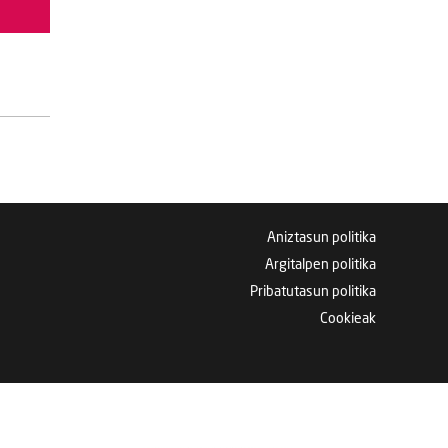
Aniztasun politika
Argitalpen politika
Pribatutasun politika
Cookieak