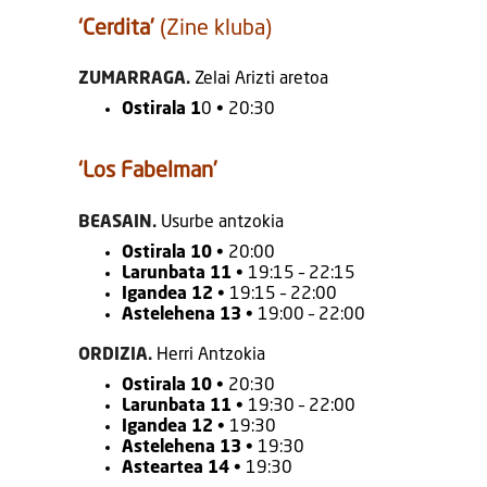
‘Cerdita’
(Zine kluba)
ZUMARRAGA.
Zelai Arizti aretoa
Ostirala 1
0 • 20:30
‘Los Fabelman’
BEASAIN.
Usurbe antzokia
Ostirala 10
• 20:00
Larunbata 11
• 19:15 – 22:15
Igandea 12
• 19:15 – 22:00
Astelehena 13
• 19:00 – 22:00
ORDIZIA.
Herri Antzokia
Ostirala 10
• 20:30
Larunbata 11
• 19:30 – 22:00
Igandea 12
• 19:30
Astelehena 13
• 19:30
Asteartea 14
• 19:30