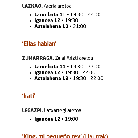
LAZKAO.
Areria aretoa
Larunbata 1
1 • 19:30 – 22:00
Igandea 12
• 19:30
Astelehena 13
• 21:00
‘Ellas hablan’
ZUMARRAGA.
Zelai Arizti aretoa
Larunbata 11
• 19:30 – 22:00
Igandea 12
• 19:30 – 22:00
Astelehena 13
• 19:30 – 22:00
‘Irati’
LEGAZPI.
Latxartegi aretoa
Igandea 12
• 19:00
‘King, mi pequeño rey’
(Haurrak)