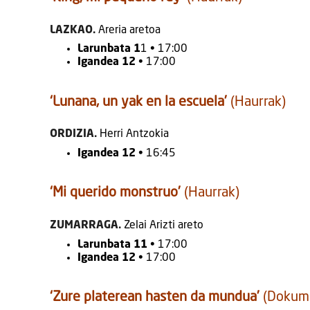
LAZKAO.
Areria aretoa
Larunbata 1
1 • 17:00
Igandea 12
• 17:00
‘Lunana, un yak en la escuela’
(Haurrak)
ORDIZIA.
Herri Antzokia
Igandea 12
• 16:45
‘Mi querido monstruo’
(Haurrak)
ZUMARRAGA.
Zelai Arizti areto
Larunbata 11
• 17:00
Igandea 12
• 17:00
‘Zure platerean hasten da mundua’
(Dokume