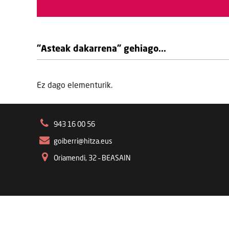
"Asteak dakarrena" gehiago...
Ez dago elementurik.
943 16 00 56
goiberri@hitza.eus
Oriamendi, 32 – BEASAIN