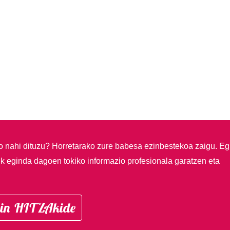
so nahi dituzu?
Horretarako zure babesa ezinbestekoa zaigu. Eg
ik eginda dagoen tokiko informazio profesionala garatzen eta
in HITZAkide