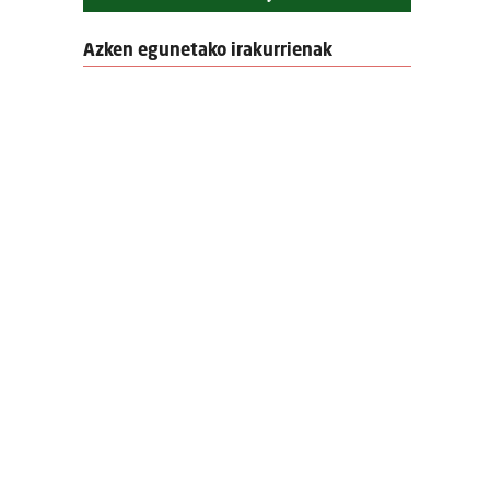
Azken egunetako irakurrienak