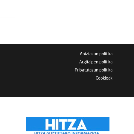
Aniztasun politika
Argitalpen politika
Pribatutasun politika
Cookieak