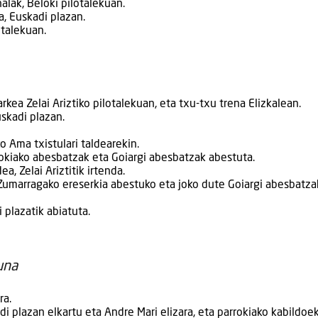
alak, Beloki pilotalekuan.
a, Euskadi plazan.
otalekuan.
rkea Zelai Ariztiko pilotalekuan, eta txu-txu trena Elizkalean.
uskadi plazan.
o Ama txistulari taldearekin.
rokiako abesbatzak eta Goiargi abesbatzak abestuta.
a, Zelai Ariztitik irtenda.
 Zumarragako ereserkia abestuko eta joko dute Goiargi abesbatza
 plazatik abiatuta.
una
ra.
adi plazan elkartu eta Andre Mari elizara, eta parrokiako kabildoe