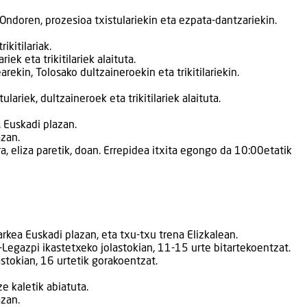
Ondoren, prozesioa txistulariekin eta ezpata-dantzariekin.
ikitilariak.
iek eta trikitilariek alaituta.
rekin, Tolosako dultzaineroekin eta trikitilariekin.
ulariek, dultzaineroek eta trikitilariek alaituta.
n, Euskadi plazan.
azan.
a, eliza paretik, doan. Errepidea itxita egongo da 10:00etatik
rkea Euskadi plazan, eta txu-txu trena Elizkalean.
-Legazpi ikastetxeko jolastokian, 11-15 urte bitartekoentzat.
stokian, 16 urtetik gorakoentzat.
e kaletik abiatuta.
azan.