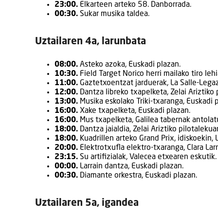
23:00.
Elkarteen arteko 58. Danborrada.
00:30.
Sukar musika taldea.
Uztailaren 4a, larunbata
08:00.
Asteko azoka, Euskadi plazan.
10:30.
Field Target Norico herri mailako tiro lehi
11:00.
Gaztetxoentzat jarduerak, La Salle-Legaz
12:00.
Dantza libreko txapelketa, Zelai Ariztiko 
13:00.
Musika eskolako Triki-txaranga, Euskadi p
16:00.
Xake txapelketa, Euskadi plazan.
16:00.
Mus txapelketa, Galilea tabernak antolat
18:00.
Dantza jaialdia, Zelai Ariztiko pilotalekuan
18:00.
Kuadrillen arteko Grand Prix, idiskoekin, 
20:00.
Elektrotxufla elektro-txaranga, Clara Larr
23:15.
Su artifizialak, Valecea etxearen eskutik.
00:00.
Larrain dantza, Euskadi plazan.
00:30.
Diamante orkestra, Euskadi plazan.
Uztailaren 5a, igandea