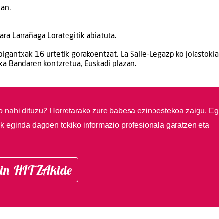
zan.
ra Larrañaga Lorategitik abiatuta.
bigantxak 16 urtetik gorakoentzat. La Salle-Legazpiko jolastokia
a Bandaren kontzretua, Euskadi plazan.
so nahi dituzu?
Horretarako zure babesa ezinbestekoa zaigu. Eg
ik eginda dagoen tokiko informazio profesionala garatzen eta
in HITZAkide