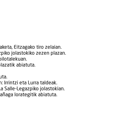
aketa, Eitzagako tiro zelaian.
piko jolastokiko zezen plazan.
pilotalekuan.
lazatik abiatuta.
uta.
: Irrintzi eta Lurra taldeak.
La Salle-Legazpiko jolastokian.
añaga lorategitik abiatuta.