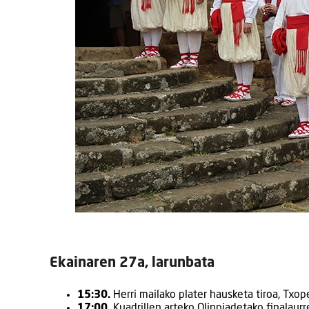
Ekainaren 27a, larunbata
15:30.
Herri mailako plater hausketa tiroa, Txope
17:00.
Kuadrillen arteko Olinpiadetako finalaurr