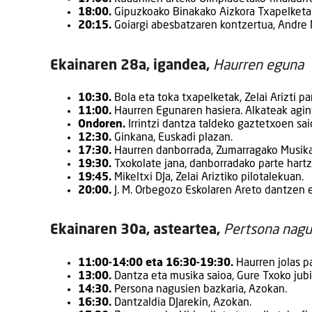
18:00.
Gipuzkoako Binakako Aizkora Txapelketako
20:15.
Goiargi abesbatzaren kontzertua, Andre M
Ekainaren 28a, igandea,
Haurren eguna
10:30.
Bola eta toka txapelketak, Zelai Arizti pa
11:00.
Haurren Egunaren hasiera. Alkateak aginta
Ondoren.
Irrintzi dantza taldeko gaztetxoen sai
12:30.
Ginkana, Euskadi plazan.
17:30.
Haurren danborrada, Zumarragako Musika
19:30.
Txokolate jana, danborradako parte hartz
19:45.
Mikeltxi DJa, Zelai Ariztiko pilotalekuan.
20:00.
J. M. Orbegozo Eskolaren Areto dantzen e
Ekainaren 30a, asteartea,
Pertsona nagu
11:00-14:00 eta 16:30-19:30.
Haurren jolas pa
13:00.
Dantza eta musika saioa, Gure Txoko jubila
14:30.
Persona nagusien bazkaria, Azokan.
16:30.
Dantzaldia DJarekin, Azokan.