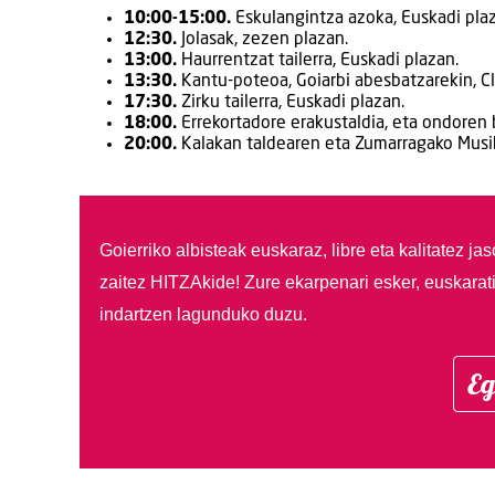
10:00-15:00.
Eskulangintza azoka, Euskadi pla
12:30.
Jolasak, zezen plazan.
13:00.
Haurrentzat tailerra, Euskadi plazan.
13:30.
Kantu-poteoa, Goiarbi abesbatzarekin, Cla
17:30.
Zirku tailerra, Euskadi plazan.
18:00.
Errekortadore erakustaldia, eta ondoren 
20:00.
Kalakan taldearen eta Zumarragako Musik
Goierriko albisteak euskaraz, libre eta kalitatez ja
zaitez HITZAkide!
Zure ekarpenari esker, euskarat
indartzen lagunduko duzu.
Eg