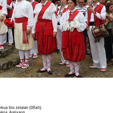
kua tiro zelaian (Oñati).
ekoa, Argixaon.