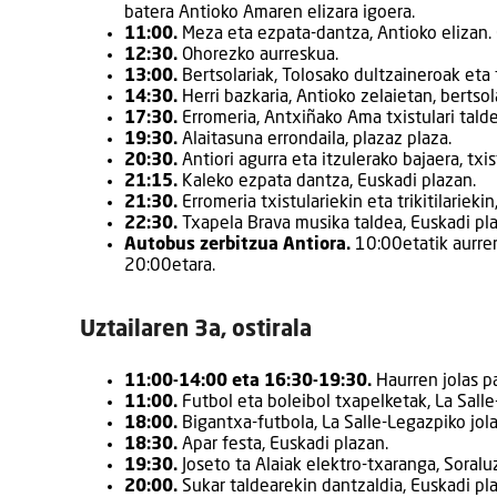
batera Antioko Amaren elizara igoera.
11:00.
Meza eta ezpata-dantza, Antioko elizan. 
12:30.
Ohorezko aurreskua.
13:00.
Bertsolariak, Tolosako dultzaineroak eta tr
14:30.
Herri bazkaria, Antioko zelaietan, bertsolar
17:30.
Erromeria, Antxiñako Ama txistulari taldea
19:30.
Alaitasuna errondaila, plazaz plaza.
20:30.
Antiori agurra eta itzulerako bajaera, txist
21:15.
Kaleko ezpata dantza, Euskadi plazan.
21:30.
Erromeria txistulariekin eta trikitilarieki
22:30.
Txapela Brava musika taldea, Euskadi pl
Autobus zerbitzua Antiora.
10:00etatik aurrer
20:00etara.
Uztailaren 3a, ostirala
11:00-14:00 eta 16:30-19:30.
Haurren jolas pa
11:00.
Futbol eta boleibol txapelketak, La Salle
18:00.
Bigantxa-futbola, La Salle-Legazpiko jola
18:30.
Apar festa, Euskadi plazan.
19:30.
Joseto ta Alaiak elektro-txaranga, Soraluz
20:00.
Sukar taldearekin dantzaldia, Euskadi pl