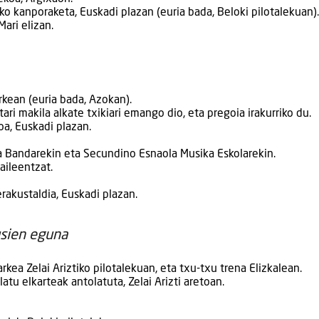
 kanporaketa, Euskadi plazan (euria bada, Beloki pilotalekuan).
ari elizan.
rkean (euria bada, Azokan).
ri makila alkate txikiari emango dio, eta pregoia irakurriko du.
oa, Euskadi plazan.
 Bandarekin eta Secundino Esnaola Musika Eskolarekin.
aileentzat.
rakustaldia, Euskadi plazan.
sien eguna
rkea Zelai Ariztiko pilotalekuan, eta txu-txu trena Elizkalean.
tu elkarteak antolatuta, Zelai Arizti aretoan.