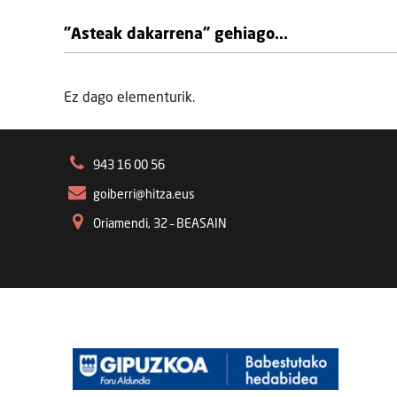
"Asteak dakarrena" gehiago...
Ez dago elementurik.
943 16 00 56
goiberri@hitza.eus
Oriamendi, 32 – BEASAIN