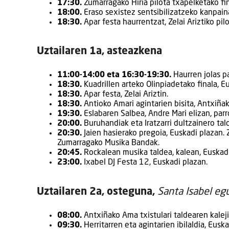
17:30.
Zumarragako Hiria pilota txapelketako fin
18:00.
Eraso sexistez sentsibilizatzeko kanpain
18:30.
Apar festa haurrentzat, Zelai Ariztiko pil
Uztailaren 1a, asteazkena
11:00-14:00 eta 16:30-19:30.
Haurren jolas pa
18:30.
Kuadrillen arteko Olinpiadetako finala, E
18:30.
Apar festa, Zelai Ariztin.
18:30.
Antioko Amari agintarien bisita, Antxiñak
19:30.
Eslabaren Salbea, Andre Mari elizan, par
20:00.
Buruhandiak eta Iratzarri dultzainero talde
20:30.
Jaien hasierako pregoia, Euskadi plazan.
Zumarragako Musika Bandak.
20:45.
Rockalean musika taldea, kalean, Euskadi
23:00.
Ixabel DJ Festa 12, Euskadi plazan.
Uztailaren 2a, osteguna,
Santa Isabel eg
08:00.
Antxiñako Ama txistulari taldearen kaleji
09:30.
Herritarren eta agintarien ibilaldia, Eusk