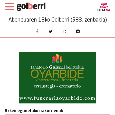
Abenduaren 13ko Goiberri (583. zenbakia)
Azken egunetako irakurrienak