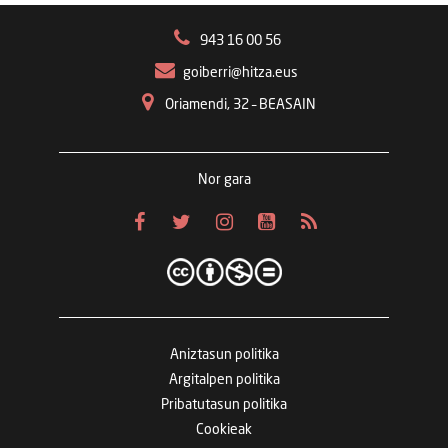
943 16 00 56
goiberri@hitza.eus
Oriamendi, 32 – BEASAIN
Nor gara
Aniztasun politika
Argitalpen politika
Pribatutasun politika
Cookieak