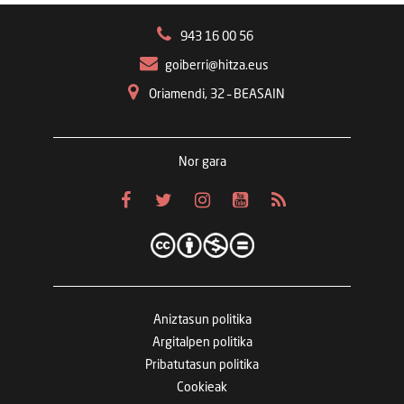
943 16 00 56
goiberri@hitza.eus
Oriamendi, 32 – BEASAIN
Nor gara
Aniztasun politika
Argitalpen politika
Pribatutasun politika
Cookieak