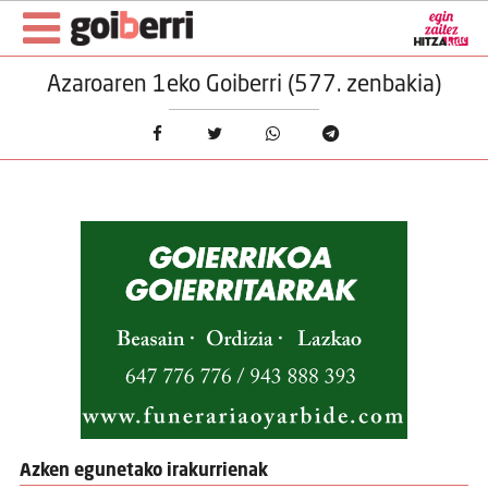
Azaroaren 1eko Goiberri (577. zenbakia)
Azken egunetako irakurrienak