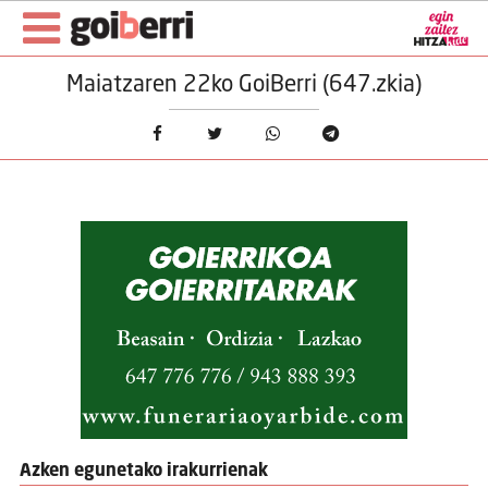
Maiatzaren 22ko GoiBerri (647.zkia)
Azken egunetako irakurrienak