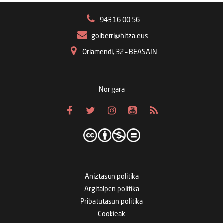
943 16 00 56
goiberri@hitza.eus
Oriamendi, 32 – BEASAIN
Nor gara
Aniztasun politika
Argitalpen politika
Pribatutasun politika
Cookieak