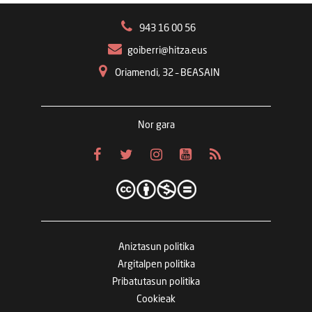
943 16 00 56
goiberri@hitza.eus
Oriamendi, 32 – BEASAIN
Nor gara
Aniztasun politika
Argitalpen politika
Pribatutasun politika
Cookieak