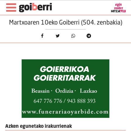
Martxoaren 10eko Goiberri (504. zenbakia)
Azken egunetako irakurrienak