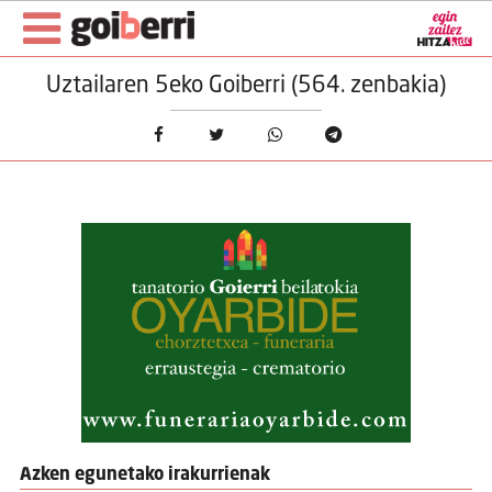
Uztailaren 5eko Goiberri (564. zenbakia)
Azken egunetako irakurrienak