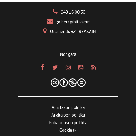
943 16 00 56
goiberri@hitza.eus
Oriamendi, 32 – BEASAIN
Nor gara
Aniztasun politika
Argitalpen politika
Pribatutasun politika
Cookieak