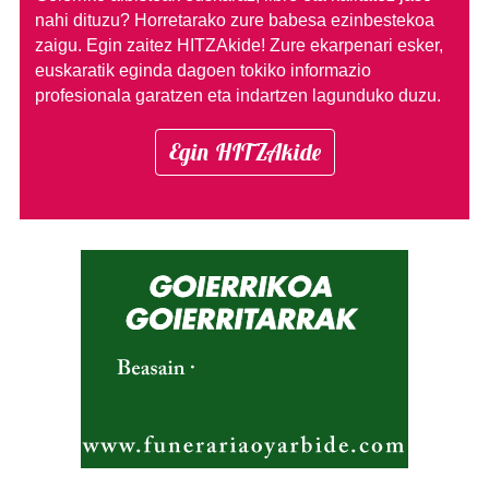
nahi dituzu?
Horretarako zure babesa ezinbestekoa
zaigu. Egin zaitez HITZAkide!
Zure ekarpenari esker,
euskaratik eginda dagoen tokiko informazio
profesionala garatzen eta indartzen lagunduko duzu.
Egin HITZAkide