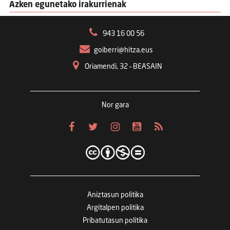
Azken egunetako irakurrienak
943 16 00 56
goiberri@hitza.eus
Oriamendi, 32 – BEASAIN
Nor gara
Aniztasun politika
Argitalpen politika
Pribatutasun politika