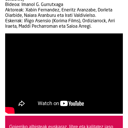
Bideoa: Imanol G. Gurrutxaga
Aktoreak: Xabin Fernandez, Eneritz Aranzabe, Dorleta
Oiarbide, Naiara Aranburu eta Irati Valdivielso.
Eskerrak: Iñigo Asensio (Korima Films), Ordiziarrock, Arri
Iraeta, Maddi Pecharroman eta Saioa Arregi.
Goierriko albisteak euskaraz, libre eta kalitatez jaso