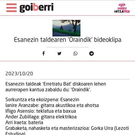
Esanezin taldearen ‘Oraindik’ bideoklipa
2023/10/20
Esanezin taldeak ‘Erretratu Bat’ diskoaren lehen
aurrerapen kantua zabaldu du: ‘Oraindik’.
Sorkuntza eta ekoizpena: Esanezin
Ianire Aranzabe: gitarra akustikoa eta ahotsa
Iñigo Asensio: teklatua eta baxua
Ander Zubillaga: gitarra elektrikoa
Arri Iraeta: bateria
Grabaketa, nahasketa eta masterizazioa: Gorka Urra (Lezoti
Estudioa)