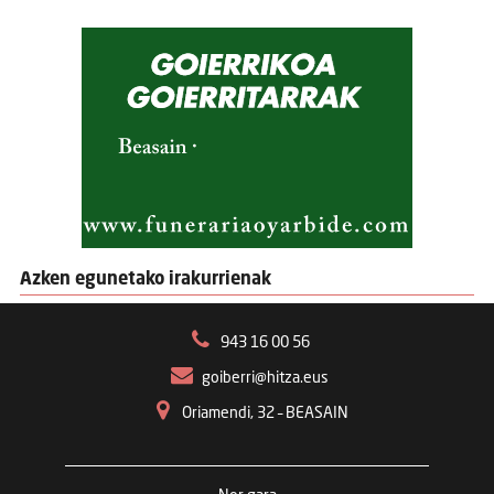
Azken egunetako irakurrienak
943 16 00 56
goiberri@hitza.eus
Oriamendi, 32 – BEASAIN