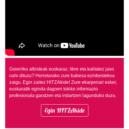
Goierriko albisteak euskaraz, libre eta kalitatez jaso
nahi dituzu?
Horretarako zure babesa ezinbestekoa
zaigu. Egin zaitez HITZAkide!
Zure ekarpenari esker,
euskaratik eginda dagoen tokiko informazio
profesionala garatzen eta indartzen lagunduko duzu.
Egin HITZAkide