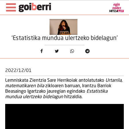
‘Estatistika mundua ulertzeko bidelagun’
2022/12/01
Lemniskata Zientzia Sare Herrikoiak antolatutako
Urtarrila,
matematikaren bila
zikloaren barruan, Irantzu Barriok
Beasaingo Igartzako jauregian egindako
Estatistika
mundua ulertzeko bidelagun
hitzaldia.