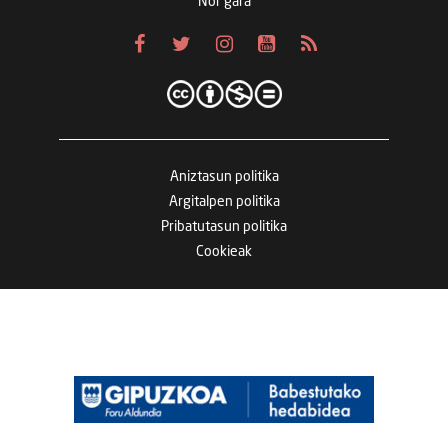
Nor gara
Aniztasun politika
Argitalpen politika
Pribatutasun politika
Cookieak