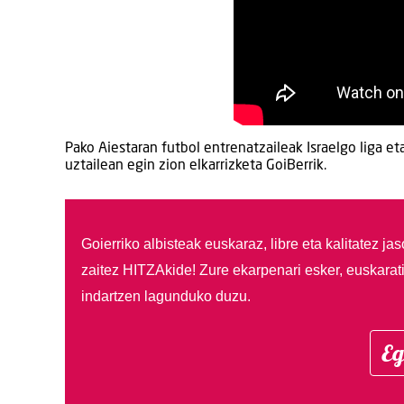
Pako Aiestaran futbol entrenatzaileak Israelgo liga et
uztailean egin zion elkarrizketa GoiBerrik.
Goierriko albisteak euskaraz, libre eta kalitatez ja
zaitez HITZAkide!
Zure ekarpenari esker, euskarat
indartzen lagunduko duzu.
Eg