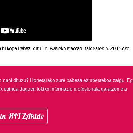
a bi kopa irabazi ditu Tel Aviveko Maccabi taldearekin. 2015eko
so nahi dituzu?
Horretarako zure babesa ezinbestekoa zaigu. Eg
ik eginda dagoen tokiko informazio profesionala garatzen eta
in HITZAkide