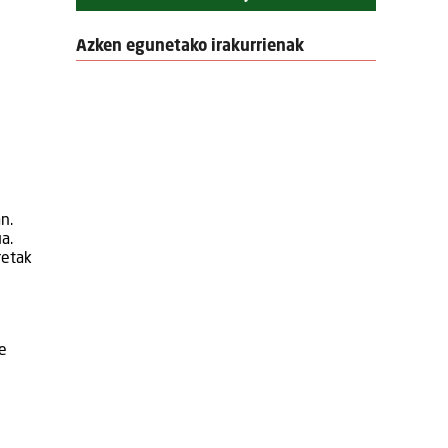
Azken egunetako irakurrienak
n.
a.
retak
e