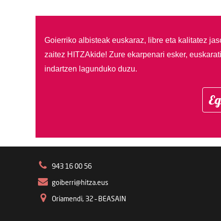
Goierriko albisteak euskaraz, libre eta kalitatez ja
zaitez HITZAkide!
Zure ekarpenari esker, euskarat
indartzen lagunduko duzu.
Eg
943 16 00 56
goiberri@hitza.eus
Oriamendi, 32 – BEASAIN