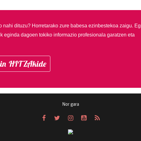
so nahi dituzu?
Horretarako zure babesa ezinbestekoa zaigu. Eg
ik eginda dagoen tokiko informazio profesionala garatzen eta
in HITZAkide
Nor gara