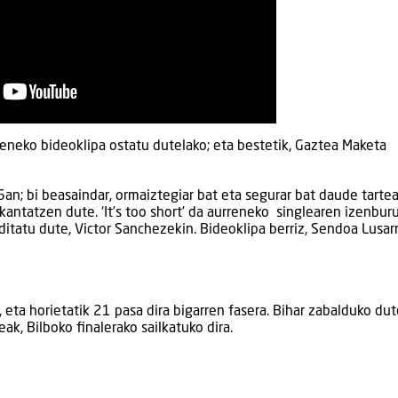
rreneko bideoklipa ostatu dutelako; eta bestetik, Gaztea Maketa
n; bi beasaindar, ormaiztegiar bat eta segurar bat daude tartea
kantatzen dute. ‘It’s too short’ da aurreneko singlearen izenburu
ditatu dute, Victor Sanchezekin. Bideoklipa berriz, Sendoa Lusar
eta horietatik 21 pasa dira bigarren fasera. Bihar zabalduko dut
k, Bilboko finalerako sailkatuko dira.