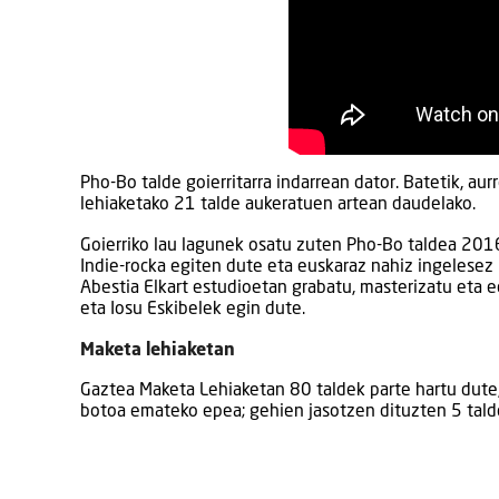
Pho-Bo talde goierritarra indarrean dator. Batetik, au
lehiaketako 21 talde aukeratuen artean daudelako.
Goierriko lau lagunek osatu zuten Pho-Bo taldea 2016a
Indie-rocka egiten dute eta euskaraz nahiz ingelesez 
Abestia Elkart estudioetan grabatu, masterizatu eta e
eta Iosu Eskibelek egin dute.
Maketa lehiaketan
Gaztea Maketa Lehiaketan 80 taldek parte hartu dute, 
botoa emateko epea; gehien jasotzen dituzten 5 taldea