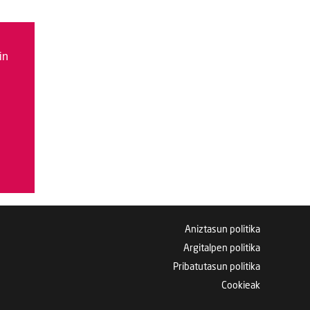
in
Aniztasun politika
Argitalpen politika
Pribatutasun politika
Cookieak