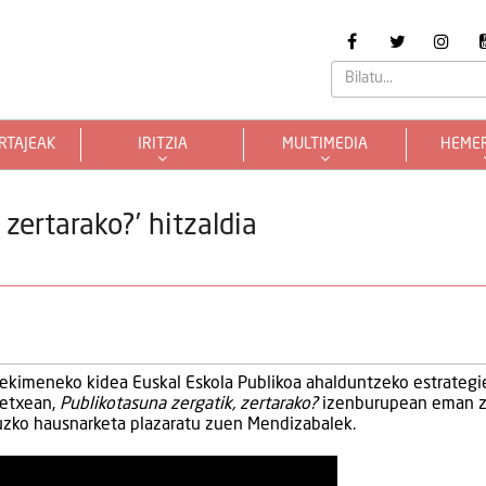
RTAJEAK
IRITZIA
MULTIMEDIA
HEME
 zertarako?’ hitzaldia
r ekimeneko kidea Euskal Eskola Publikoa ahalduntzeko estrategie
 etxean,
Publikotasuna zergatik, zertarako?
izenburupean eman 
uruzko hausnarketa plazaratu zuen Mendizabalek.