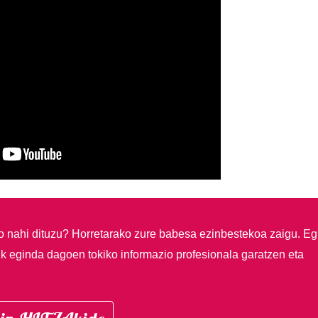
so nahi dituzu?
Horretarako zure babesa ezinbestekoa zaigu. Eg
ik eginda dagoen tokiko informazio profesionala garatzen eta