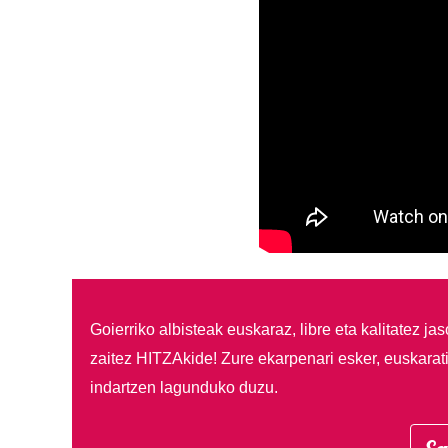
Goierriko albisteak euskaraz, libre eta kalitatez ja
zaitez HITZAkide!
Zure ekarpenari esker, euskarat
indartzen lagunduko duzu.