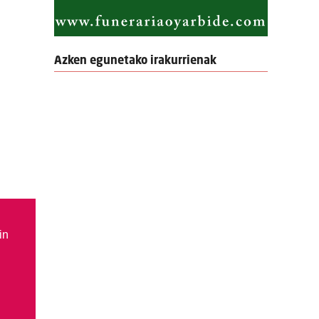
Azken egunetako irakurrienak
in