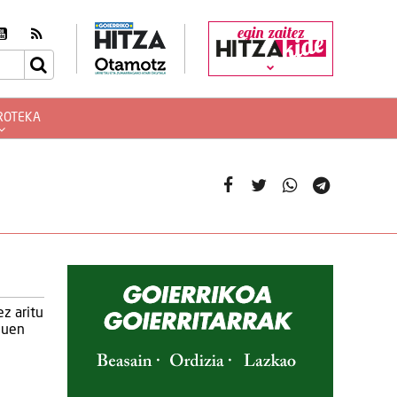
egin zaitez
ROTEKA
z aritu
zuen