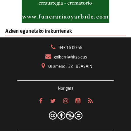
Azken egunetako irakurrienak
943 16 00 56
goiberri@hitza.eus
Oriamendi, 32 – BEASAIN
Nor gara