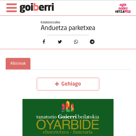
Kolaboratzailea
Anduetza parketxea
Albisteak
Gehiago