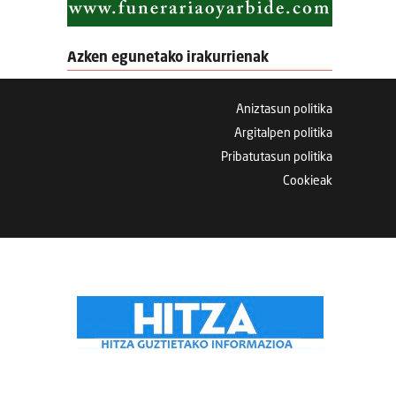
Azken egunetako irakurrienak
Aniztasun politika
Argitalpen politika
Pribatutasun politika
Cookieak