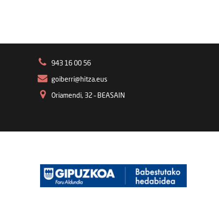
943 16 00 56
goiberri@hitza.eus
Oriamendi, 32 – BEASAIN