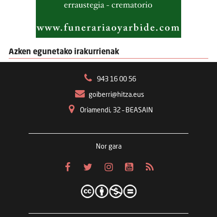
Azken egunetako irakurrienak
943 16 00 56
goiberri@hitza.eus
Oriamendi, 32 – BEASAIN
Nor gara