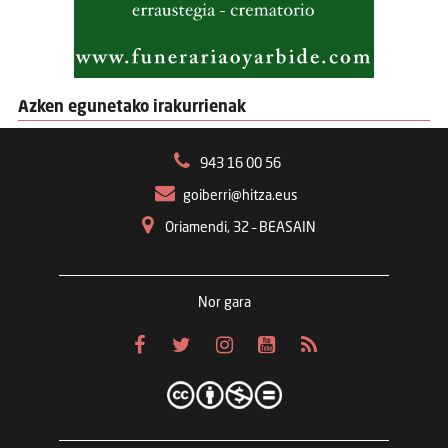
Azken egunetako irakurrienak
943 16 00 56
goiberri@hitza.eus
Oriamendi, 32 – BEASAIN
Nor gara