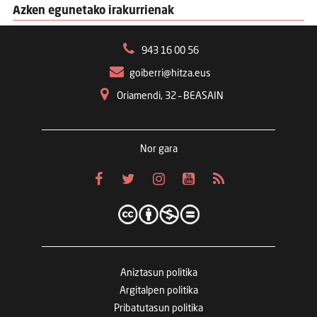
Azken egunetako irakurrienak
943 16 00 56
goiberri@hitza.eus
Oriamendi, 32 – BEASAIN
Nor gara
Aniztasun politika
Argitalpen politika
Pribatutasun politika