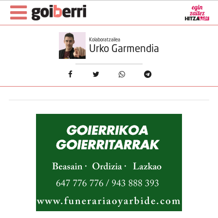
Kolaboratzailea
Urko Garmendia