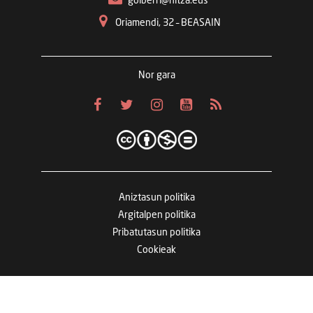
goiberri@hitza.eus
Oriamendi, 32 – BEASAIN
Nor gara
Aniztasun politika
Argitalpen politika
Pribatutasun politika
Cookieak