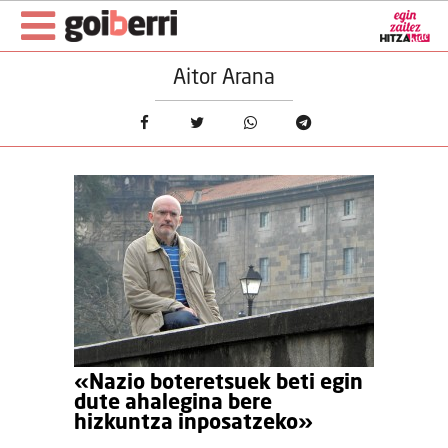
Aitor Arana
«Nazio boteretsuek beti egin
dute ahalegina bere
hizkuntza inposatzeko»