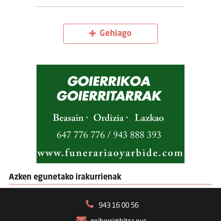
Gehiago
Azken egunetako irakurrienak
943 16 00 56