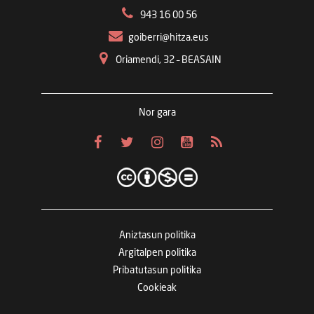
943 16 00 56
goiberri@hitza.eus
Oriamendi, 32 – BEASAIN
Nor gara
Aniztasun politika
Argitalpen politika
Pribatutasun politika
Cookieak