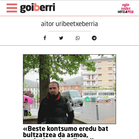
aitor uribeetxeberria
«Beste kontsumo eredu bat
bultzatzea da asmoa,