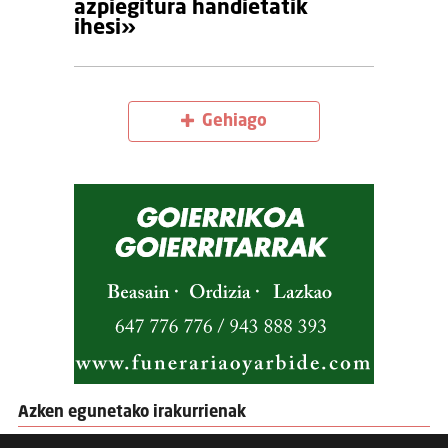
azpiegitura handietatik
ihesi»
Gehiago
Azken egunetako irakurrienak