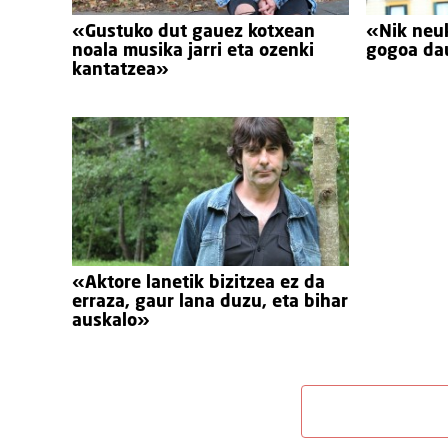
«Gustuko dut gauez kotxean
«Nik neuk
noala musika jarri eta ozenki
gogoa da
kantatzea»
«Aktore lanetik bizitzea ez da
erraza, gaur lana duzu, eta bihar
auskalo»