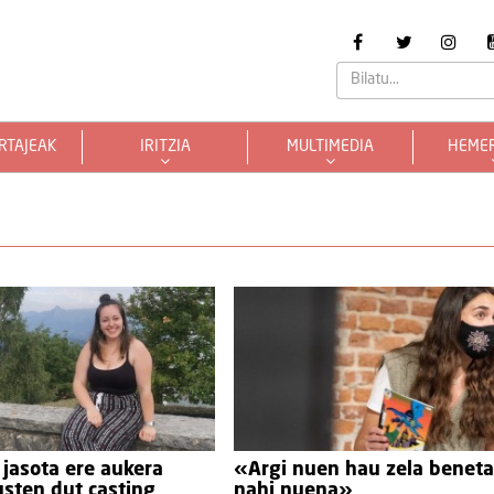
RTAJEAK
IRITZIA
MULTIMEDIA
HEME
jasota ere aukera
«Argi nuen hau zela benet
usten dut casting
nahi nuena»