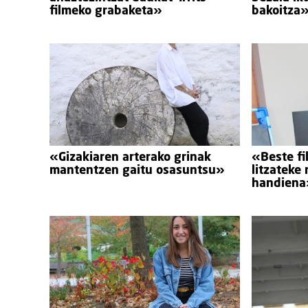
filmeko grabaketa»
bakoitza
«Gizakiaren arterako grinak
«Beste fi
mantentzen gaitu osasuntsu»
litzateke
handiena