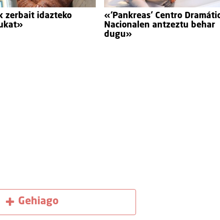
 zerbait idazteko
«‘Pankreas’ Centro Dramáti
ukat»
Nacionalen antzeztu behar
dugu»
Gehiago