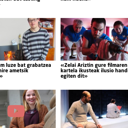
»
lm luze bat grabatzea
«Zelai Ariztin gure filmaren
 nire ametsik
kartela ikusteak ilusio hand
»
egiten dit»