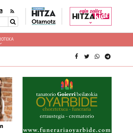
egin zaitez
ROTEKA
an