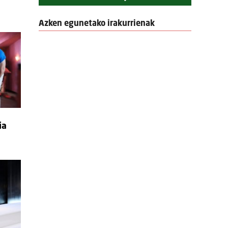
Azken egunetako irakurrienak
ia