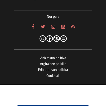
Nor gara
Aniztasun politika
Argitalpen politika
Pribatutasun politika
Cookieak