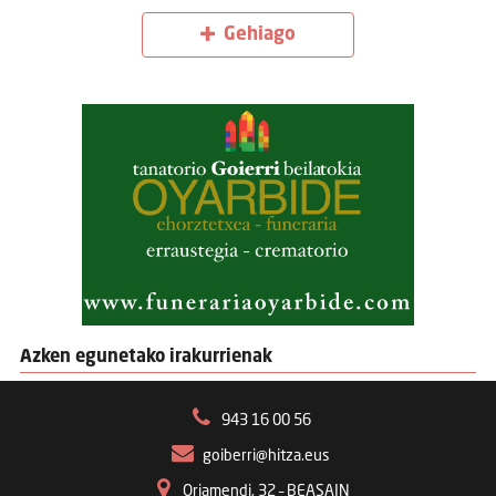
Gehiago
Azken egunetako irakurrienak
943 16 00 56
goiberri@hitza.eus
Oriamendi, 32 – BEASAIN