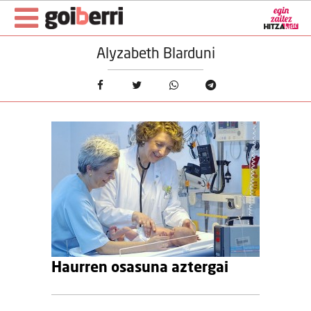
Alyzabeth Blarduni
Haurren osasuna aztergai