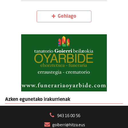
Gehiago
Azken egunetako irakurrienak
943 16 00 56
goiberri@hitza.eus