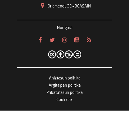
Oriamendi, 32 – BEASAIN
Nor gara
Aniztasun politika
Argitalpen politika
Pribatutasun politika
Cookieak