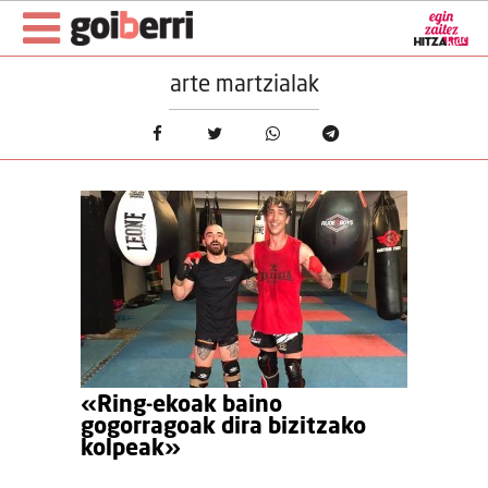
arte martzialak
«Ring-ekoak baino
gogorragoak dira bizitzako
kolpeak»