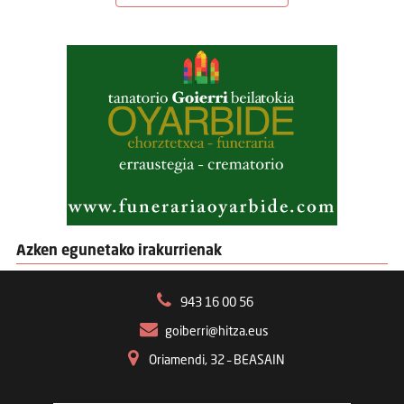
Azken egunetako irakurrienak
943 16 00 56
goiberri@hitza.eus
Oriamendi, 32 – BEASAIN