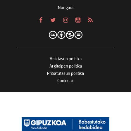
Nor gara
Aniztasun politika
Argitalpen politika
Pribatutasun politika
Cookieak