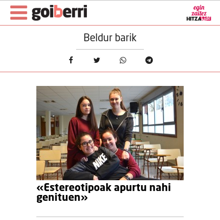
Beldur barik
«Estereotipoak apurtu nahi
genituen»