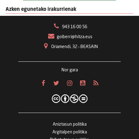
Azken egunetako irakurrienak
943 16 00 56
goiberri@hitza.eus
Oriamendi, 32 – BEASAIN
Nor gara
Aniztasun politika
Argitalpen politika