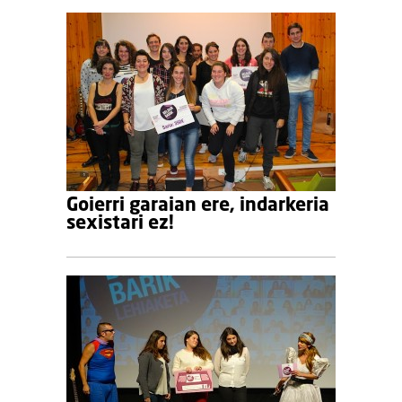
Goierri garaian ere, indarkeria
sexistari ez!