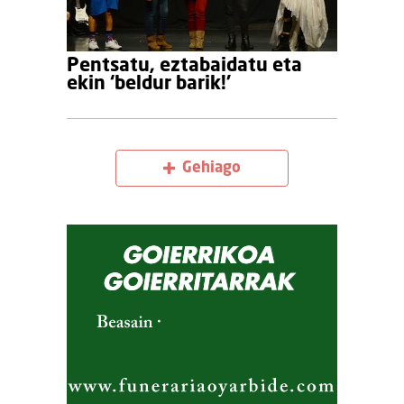
Pentsatu, eztabaidatu eta
ekin ‘beldur barik!’
Gehiago