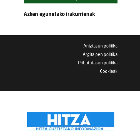
Azken egunetako irakurrienak
Aniztasun politika
Argitalpen politika
Pribatutasun politika
Cookieak