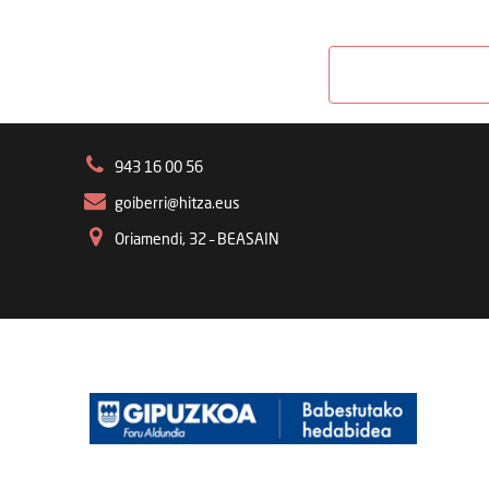
943 16 00 56
goiberri@hitza.eus
Oriamendi, 32 – BEASAIN