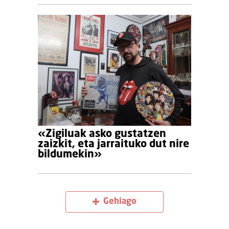
«Zigiluak asko gustatzen
zaizkit, eta jarraituko dut nire
bildumekin»
Gehiago