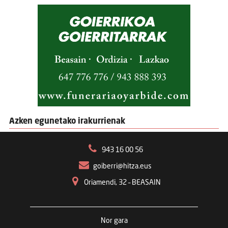
Azken egunetako irakurrienak
943 16 00 56
goiberri@hitza.eus
Oriamendi, 32 – BEASAIN
Nor gara