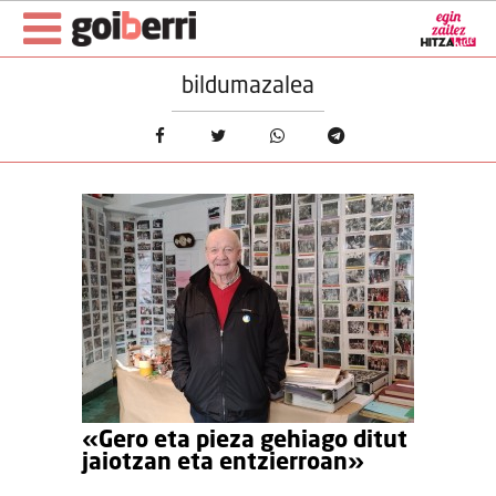
bildumazalea
«Gero eta pieza gehiago ditut
jaiotzan eta entzierroan»