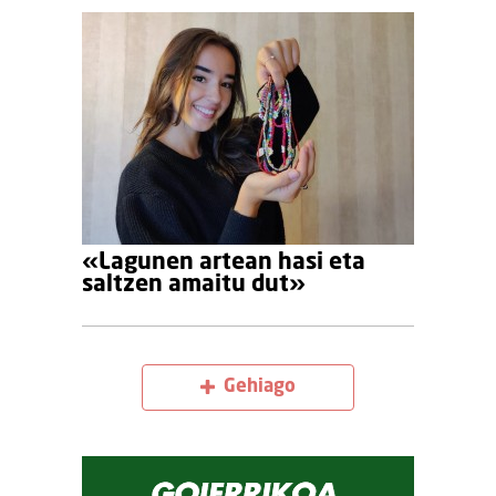
«Lagunen artean hasi eta
saltzen amaitu dut»
Gehiago