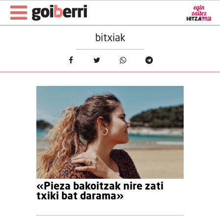
bitxiak
«Pieza bakoitzak nire zati
txiki bat darama»