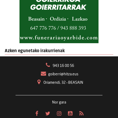
Azken egunetako irakurrienak
943 16 00 56
goiberri@hitza.eus
Oriamendi, 32 – BEASAIN
Nor gara