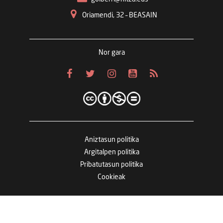
Oriamendi, 32 – BEASAIN
Nor gara
Aniztasun politika
Argitalpen politika
Pribatutasun politika
Cookieak