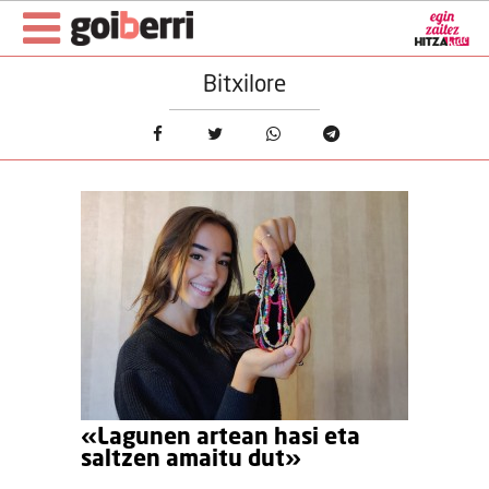
Bitxilore
«Lagunen artean hasi eta
saltzen amaitu dut»