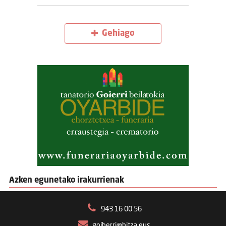
Gehiago
Azken egunetako irakurrienak
943 16 00 56
goiberri@hitza.eus