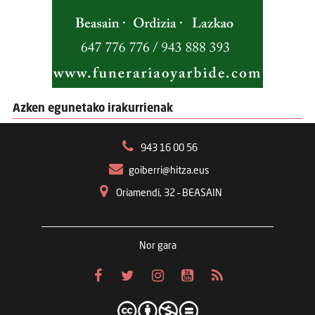
Azken egunetako irakurrienak
943 16 00 56
goiberri@hitza.eus
Oriamendi, 32 – BEASAIN
Nor gara