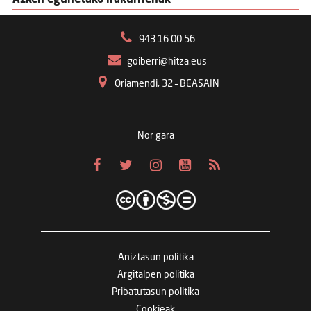
Azken egunetako irakurrienak
943 16 00 56
goiberri@hitza.eus
Oriamendi, 32 – BEASAIN
Nor gara
Aniztasun politika
Argitalpen politika
Pribatutasun politika
Cookieak