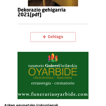
Dekorazio gehigarria
2021[pdf]
Gehiago