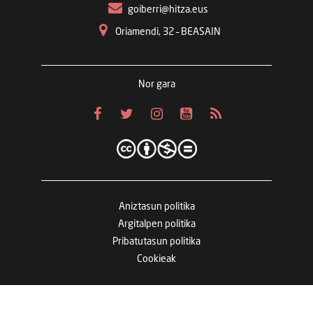
goiberri@hitza.eus
Oriamendi, 32 – BEASAIN
Nor gara
Aniztasun politika
Argitalpen politika
Pribatutasun politika
Cookieak