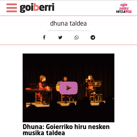
dhuna taldea
Dhuna: Goierriko hiru nesken
musika taldea