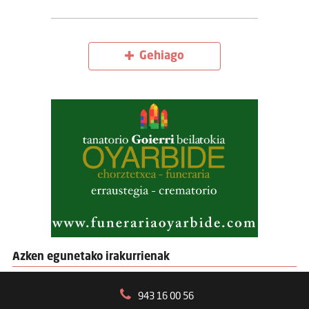
Gehiago
Azken egunetako irakurrienak
943 16 00 56