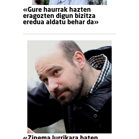
«Gure haurrak hazten
eragozten digun bizitza
eredua aldatu behar da»
«Zinema lurrikara baten