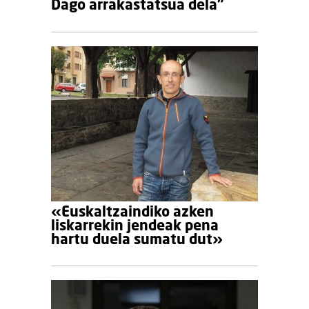
Dago arrakastatsua dela"
«Euskaltzaindiko azken
liskarrekin jendeak pena
hartu duela sumatu dut»