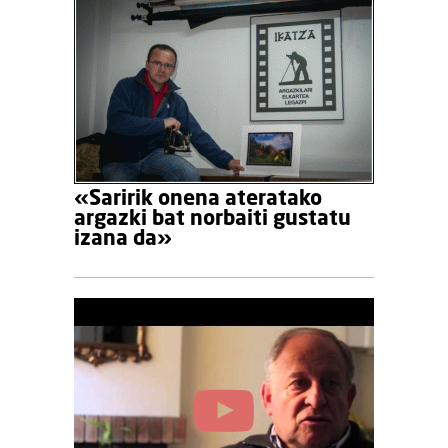
«Saririk onena ateratako
argazki bat norbaiti gustatu
izana da»