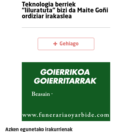
Teknologia berriek
“liluratuta” bizi da Maite Goñi
ordiziar irakaslea
Gehiago
Azken egunetako irakurrienak