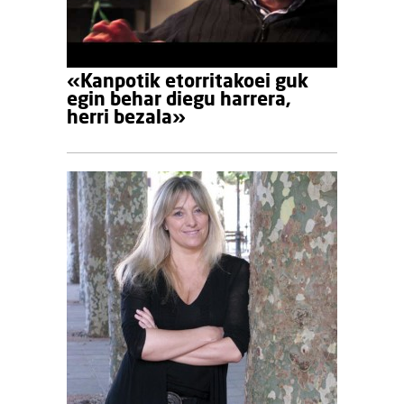
«Kanpotik etorritakoei guk
egin behar diegu harrera,
herri bezala»