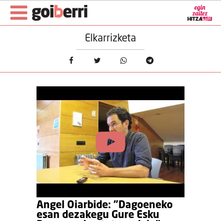
Elkarrizketa
Angel Oiarbide: "Dagoeneko
esan dezakegu Gure Esku