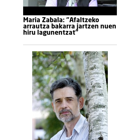
Maria Zabala: "Afaltzeko
arrautza bakarra jartzen nuen
hiru lagunentzat"