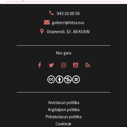
943 16 00 56
goiberri@hitza.eus
Oriamendi, 32 – BEASAIN
Nor gara
Aniztasun politika
Argitalpen politika
Pribatutasun politika
Cookieak