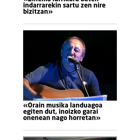
indarrarekin sartu zen nire
bizitzan»
«Orain musika landuagoa
egiten dut, inoizko garai
onenean nago horretan»