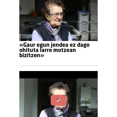
«Gaur egun jendea ez dago
ohituta larre motzean
bizitzen»