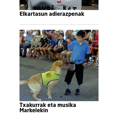
Elkartasun adierazpenak
Txakurrak eta musika
Markelekin