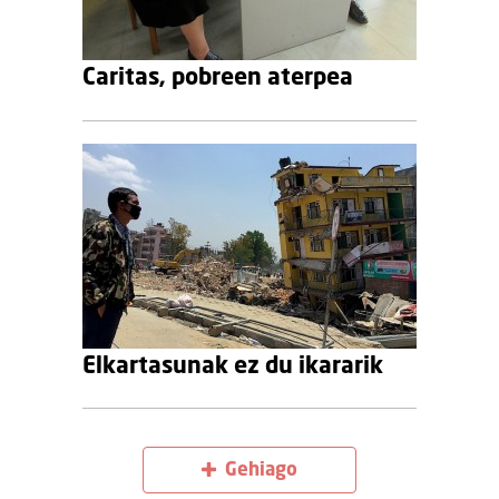
Caritas, pobreen aterpea
Elkartasunak ez du ikararik
Gehiago