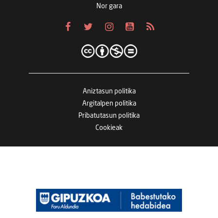
Nor gara
Aniztasun politika
Argitalpen politika
Pribatutasun politika
Cookieak