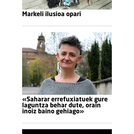
Markeli ilusioa opari
«Saharar errefuxiatuek gure
laguntza behar dute, orain
inoiz baino gehiago»