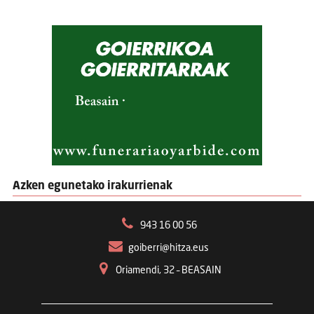
Azken egunetako irakurrienak
943 16 00 56
goiberri@hitza.eus
Oriamendi, 32 – BEASAIN