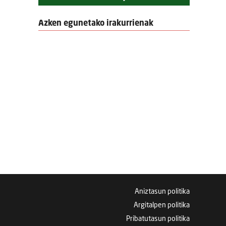
Azken egunetako irakurrienak
Aniztasun politika
Argitalpen politika
Pribatutasun politika