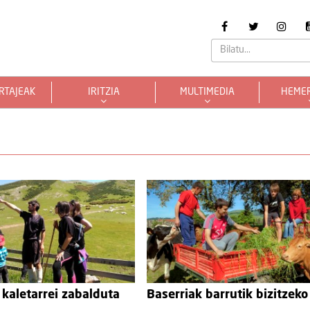
RTAJEAK
IRITZIA
MULTIMEDIA
HEME
 kaletarrei zabalduta
Baserriak barrutik bizitzeko