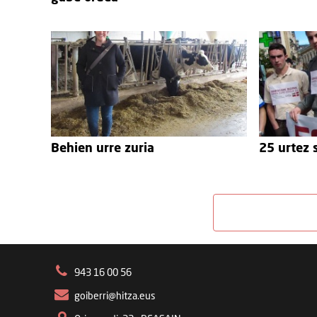
Behien urre zuria
25 urtez 
943 16 00 56
goiberri@hitza.eus