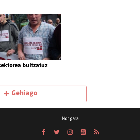
sektorea bultzatuz
Gehiago
Nor gara