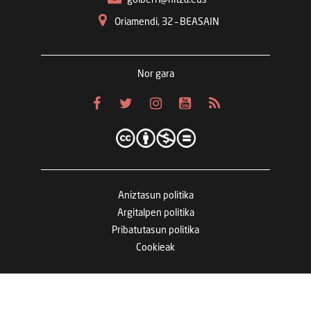
Oriamendi, 32 – BEASAIN
Nor gara
Aniztasun politika
Argitalpen politika
Pribatutasun politika
Cookieak