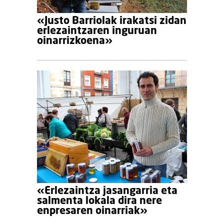
«Justo Barriolak irakatsi zidan
erlezaintzaren inguruan
oinarrizkoena»
«Erlezaintza jasangarria eta
salmenta lokala dira nere
enpresaren oinarriak»