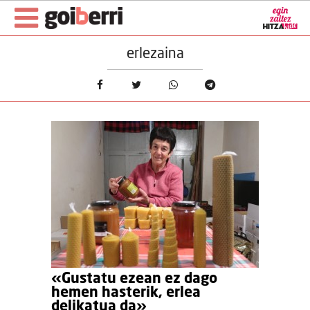
erlezaina
«Gustatu ezean ez dago
hemen hasterik, erlea
delikatua da»