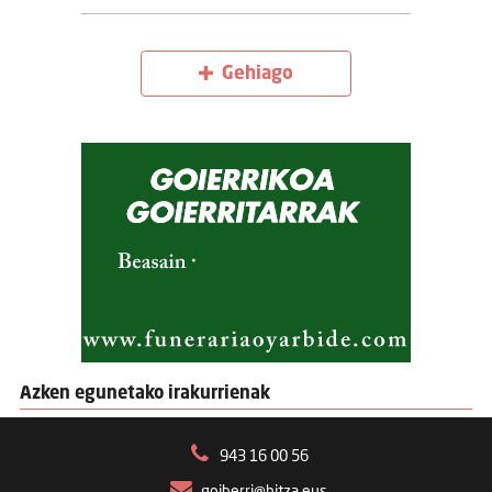
Gehiago
Azken egunetako irakurrienak
943 16 00 56
goiberri@hitza.eus